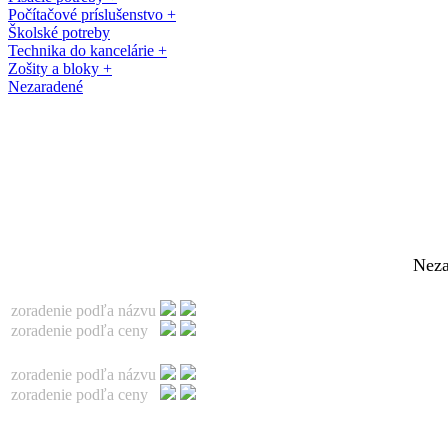
Počítačové príslušenstvo +
Školské potreby
Technika do kancelárie +
Zošity a bloky +
Nezaradené
Navštívte našu predajňu v OC
Neza
KOCKA, Dukelská 40, Modra.
zoradenie podľa názvu
Vitajte na www.papiernet.sk !
zoradenie podľa ceny
zoradenie podľa názvu
zoradenie podľa ceny