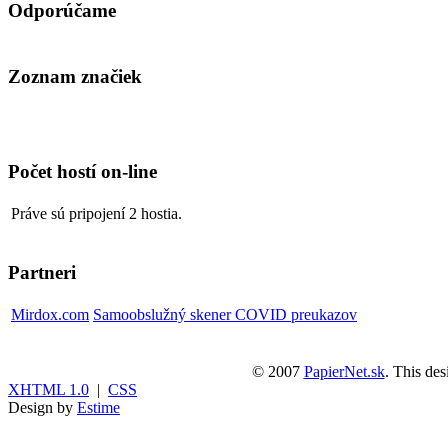
Odporúčame
Zoznam značiek
Cena na dotaz
Atramentové pero
PELIKAN M200F
Počet hostí on-line
kvalitné atramentové
pero s pozláteným
Práve sú pripojení 2 hostia.
klipom, krúžkom,
pozláteným hrotom z
nehrdzavejúcej ocele
Partneri
a priesvitným
zásobníkom na
atrament, dostupné v
Mirdox.com
Samoobslužný skener COVID preukazov
7 farebných
variantoch, varianty:
šedo-čierna, zelená,
© 2007
PapierNet.sk
. This de
modro-čierna, modrá,
XHTML 1.0
|
CSS
šedá, bordová, čierna
Design by
Estime