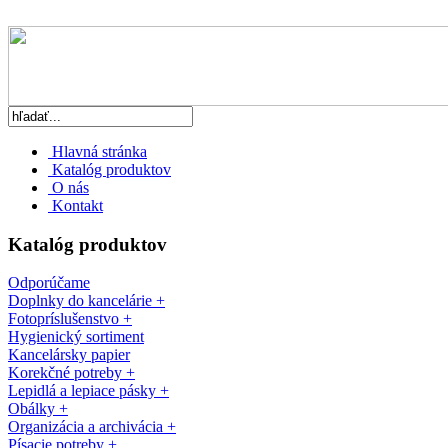
Hlavná stránka
Katalóg produktov
O nás
Kontakt
Katalóg produktov
Odporúčame
Doplnky do kancelárie +
Fotopríslušenstvo +
Hygienický sortiment
Kancelársky papier
Korekčné potreby +
Lepidlá a lepiace pásky +
Obálky +
Organizácia a archivácia +
Písacie potreby +