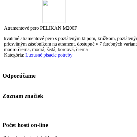
Atramentové pero PELIKAN M200F
kvalitné atramentové pero s pozláteným klipom, krúžkom, pozlátený
priesvitným zásobníkom na atrament, dostupné v 7 farebných varianto
modro-čierna, modrá, šedá, bordová, čierna
Kategória:
Luxusné písacie potreby
Odporúčame
Zoznam značiek
Cena na dotaz
Zošívačka RAPID
E12 - kovová
Počet hostí on-line
hĺbka zošitia 60mm,
výkon 20 listov,