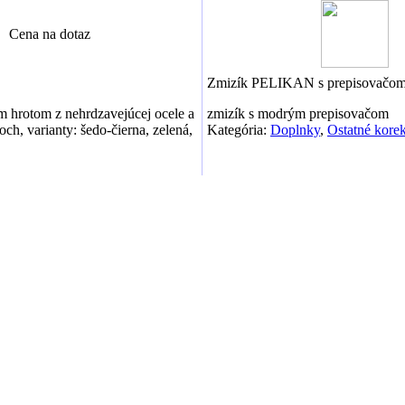
Cena na dotaz
Zmizík PELIKAN s prepisovačo
m hrotom z nehrdzavejúcej ocele a
zmizík s modrým prepisovačom
ch, varianty: šedo-čierna, zelená,
Kategória:
Doplnky
,
Ostatné kore