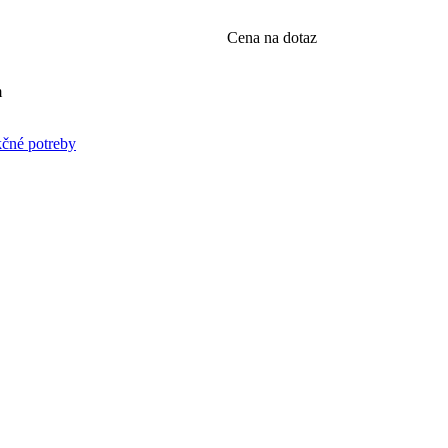
Cena na dotaz
m
kčné potreby