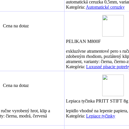
automatická ceruzka 0,5mm, variant
Kategória:
Automatické ceruzky
Cena na dotaz
PELIKAN M800F
exkluzívne atramentové pero s ru
zdobeným rhodiom, pozlátený klip
atrament, varianty: čierna, čierno-
Kategória:
Luxusné písacie potreb
Cena na dotaz
Lepiaca tyčinka PRITT STIFT 8g
ručne vyrobený hrot, klip a
lepidlo vhodné na lepenie papiera, 
ty: čierna, modrá, červená
Kategória:
Lepiace tyčinky