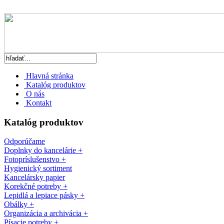
Hlavná stránka
Katalóg produktov
O nás
Kontakt
Katalóg produktov
Odporúčame
Doplnky do kancelárie +
Fotopríslušenstvo +
Hygienický sortiment
Kancelársky papier
Korekčné potreby +
Lepidlá a lepiace pásky +
Obálky +
Organizácia a archivácia +
Písacie potreby +