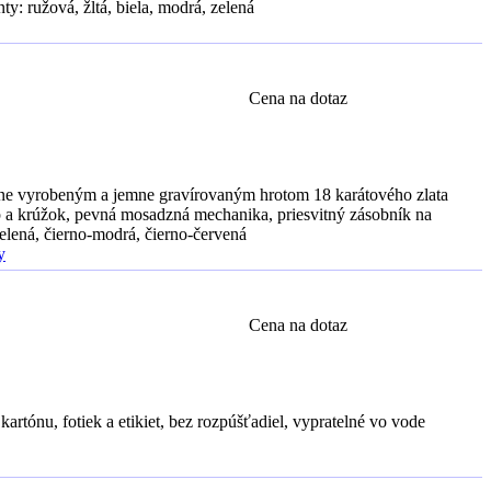
y: ružová, žltá, biela, modrá, zelená
Cena na dotaz
čne vyrobeným a jemne gravírovaným hrotom 18 karátového zlata
 a krúžok, pevná mosadzná mechanika, priesvitný zásobník na
zelená, čierno-modrá, čierno-červená
y
Cena na dotaz
kartónu, fotiek a etikiet, bez rozpúšťadiel, vypratelné vo vode