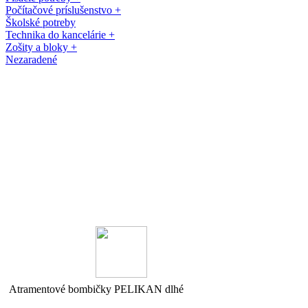
Počítačové príslušenstvo +
Školské potreby
Technika do kancelárie +
Zošity a bloky +
Nezaradené
Navštívte našu predajňu v OC
KOCKA, Dukelská 40, Modra.
Vitajte na www.papiernet.sk !
Atramentové bombičky PELIKAN dlhé